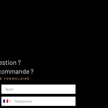
stion ?
 commande ?
E FORMULAIRE
France