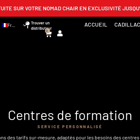
UITE SUR VOTRE NOMAD CHAIR EN EXCLUSIVITÉ JUSQU'
Trouver un
ACCUEIL
CADILLAC
French
distributeur
0
English
Spanish
German
Italian
Centres de formation
SERVICE PERSONNALISÉ
s des tarifs sur-mesure, adaptés pour les besoins des centres