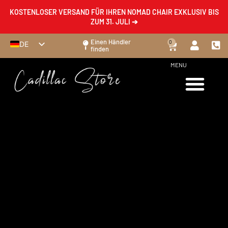
KOSTENLOSER VERSAND FÜR IHREN NOMAD CHAIR EXKLUSIV BIS
ZUM 31. JULI ➔
Einen Händler
0
DE
finden
FR
MENU
EN
ES
IT