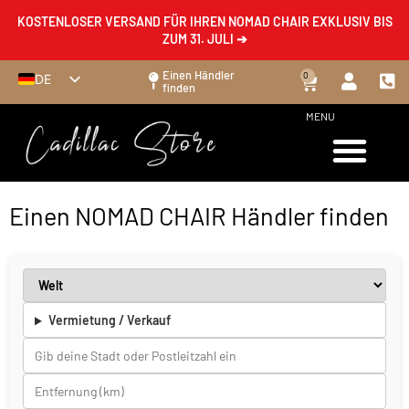
KOSTENLOSER VERSAND FÜR IHREN NOMAD CHAIR EXKLUSIV BIS
ZUM 31. JULI ➔
Einen Händler
0
DE
finden
FR
MENU
EN
ES
IT
Einen NOMAD CHAIR Händler finden
Vermietung / Verkauf