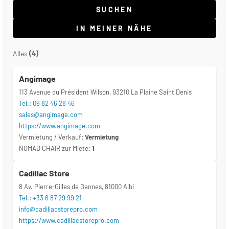
SUCHEN
IN MEINER NÄHE
Alles
(
4
)
Angimage
113 Avenue du Président Wilson, 93210 La Plaine Saint Denis
Tel.: 09 82 46 28 46
sales@angimage.com
https://www.angimage.com
Vermietung / Verkauf:
Vermietung
NOMAD CHAIR zur Miete:
1
Cadillac Store
8 Av. Pierre-Gilles de Gennes, 81000 Albi
Tel.: +33 6 87 29 99 21
info@cadillacstorepro.com
https://www.cadillacstorepro.com