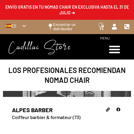
ENVÍO GRATIS EN TU NOMAD CHAIR EN EXCLUSIVA HASTA EL 31 DE
JULIO ➔
Encontrar un
0
ES
distribuidor
FR
MENU
EN
DE
IT
LOS PROFESIONALES RECOMIENDAN
NOMAD CHAIR
ALPES BARBER
Coiffeur barbier & formateur (73)