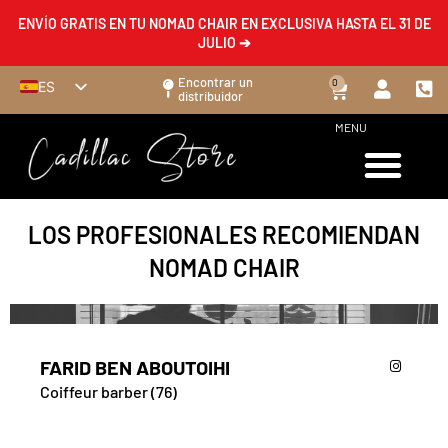
ENVÍO GRATIS EN TU NOMAD CHAIR EN EXCLUSIVA HASTA EL 31 DE
JULIO ➔
Encontrar un
0
ES
distribuidor
FR
MENU
EN
DE
IT
LOS PROFESIONALES RECOMIENDAN
NOMAD CHAIR
FARID BEN ABOUTOIHI
Coiffeur barber (76)