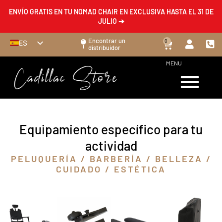
ENVÍO GRATIS EN TU NOMAD CHAIR EN EXCLUSIVA HASTA EL 31 DE
JULIO ➔
Encontrar un
0
ES
distribuidor
FR
MENU
EN
DE
IT
Equipamiento específico para tu
actividad
PELUQUERÍA / BARBERÍA / BELLEZA /
CUIDADO / ESTÉTICA