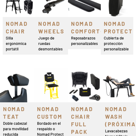
NOMAD
NOMAD
NOMAD
NOMAD
CHAIR
WHEELS
COMFORT+
PROTECT
Silla
Juego de
Reposabrazos
Cubierta de
ergonómica
ruedas
personalizables
protección
portátil
desmontables
personalizable
NOMAD
NOMAD
NOMAD
NOMAD
TEAT
CUSTOM
CHAIR
WASH
Doble cabezal
Bordado en el
FULL
(PRÓXIM
para movilidad
respaldo o
PACK
Lavacabezas
reducida
Nomad Protect