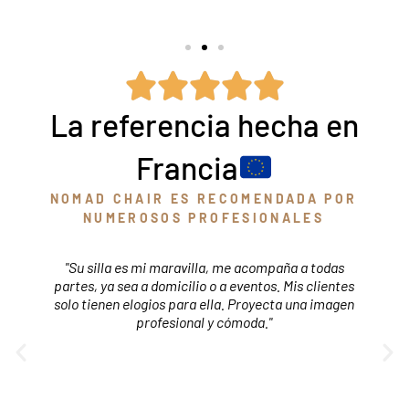
La referencia hecha en
Francia
NOMAD CHAIR ES RECOMENDADA POR
NUMEROSOS PROFESIONALES
“Quiero dar mi testimonio sobre mi silla Nomad.
s
Llevo unos meses usándola para mis
n
desplazamientos y eventos. ¡Qué comodidad para
mi espalda! Finalmente puedo trabajar a la altura
adecuada (mido 1,80 m), lo que me permite
encadenar mis días sin problema. Gracias a ella,
puedo ofrecer un servicio de calidad y cobrar en
consecuencia. ¡Y si eso no fuera suficiente, el