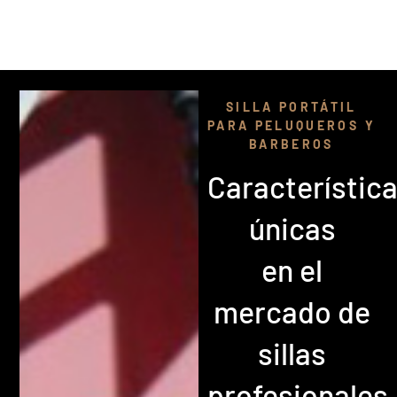
equipo detrás de este proyecto es maravilloso!
¡Gracias, chicas!”
SILLA PORTÁTIL
PARA PELUQUEROS Y
BARBEROS
Característic
únicas
en el
mercado de
sillas
profesionales