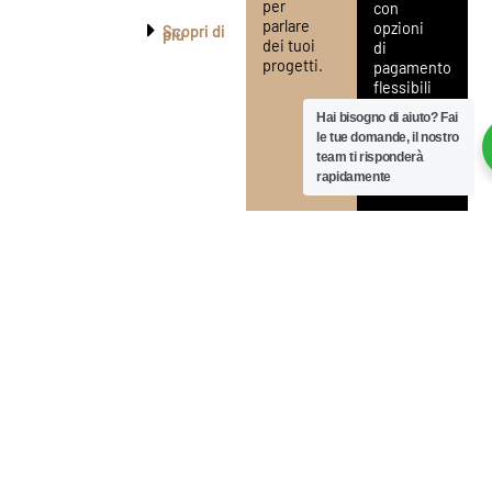
per
con
parlare
opzioni
Scopri di
più
dei tuoi
di
progetti.
pagamento
flessibili
fino a 12
Hai bisogno di aiuto?
Fai
rate
le tue domande, il nostro
mensili.
team ti risponderà
rapidamente