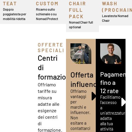
TEAT
CUSTOM
CHAIR
WASH
Doppio
Ricamo sullo
FULL
(PROCHAI
poggiatesta per
schienale o su
PACK
Lavatesta Nomad
mobilità ridotta
Nomad Protect
Chair
Nomad Chair full
optional
OFFERTE
SPECIALI
Centri
di
Offerta
Pagament
formazione
fino a
influencer
Offriamo
12 rate
tariffe su
Offriamo
vantaggi
misura
Facilitiamo
per
l'accesso
adatte alle
marchi e
a
esigenze
influencer.
un'attrezzatura
dei centri
Non
adatta
di
esitare a
alla tua
contattarci
attività
formazione.