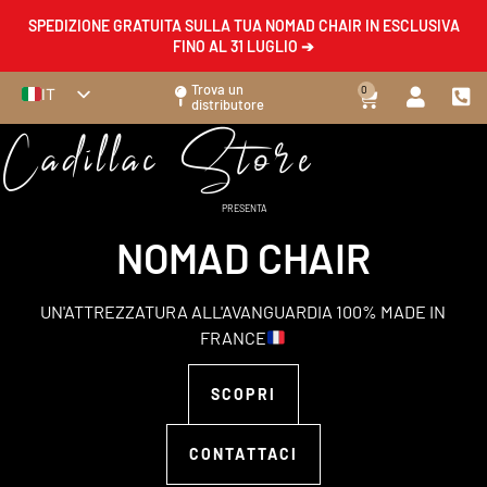
SPEDIZIONE GRATUITA SULLA TUA NOMAD CHAIR IN ESCLUSIVA
FINO AL 31 LUGLIO ➔
Trova un
0
IT
distributore
FR
Cadillac Store
EN
ES
PRESENTA
DE
NOMAD CHAIR
LE
UN'ATTREZZATURA ALL'AVANGUARDIA 100% MADE IN
L
FRANCE
SCOPRI
CONTATTACI