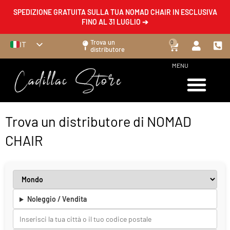
SPEDIZIONE GRATUITA SULLA TUA NOMAD CHAIR IN ESCLUSIVA
FINO AL 31 LUGLIO ➔
Trova un
0
IT
distributore
FR
MENU
EN
ES
DE
Trova un distributore di NOMAD
CHAIR
Noleggio / Vendita