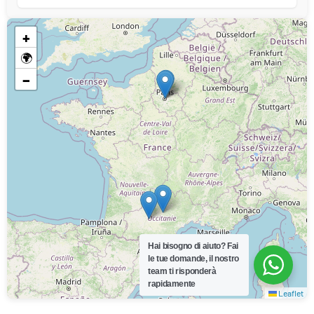
+
🌍
−
Hai bisogno di aiuto?
Fai
le tue domande, il nostro
team ti risponderà
rapidamente
Leaflet