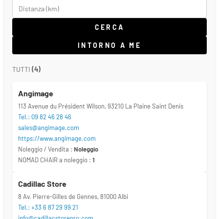
CERCA
INTORNO A ME
TUTTI
(
4
)
Angimage
113 Avenue du Président Wilson, 93210 La Plaine Saint Denis
Tel.: 09 82 46 28 46
sales@angimage.com
https://www.angimage.com
Noleggio / Vendita :
Noleggio
NOMAD CHAIR a noleggio :
1
Cadillac Store
8 Av. Pierre-Gilles de Gennes, 81000 Albi
Tel.: +33 6 87 29 99 21
info@cadillacstorepro.com