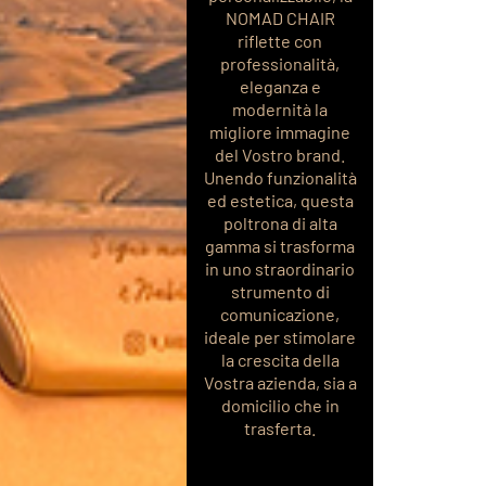
NOMAD CHAIR
riflette con
professionalità,
eleganza e
modernità la
migliore immagine
del Vostro brand.
Unendo funzionalità
ed estetica, questa
poltrona di alta
gamma si trasforma
in uno straordinario
strumento di
comunicazione,
ideale per stimolare
la crescita della
Vostra azienda, sia a
domicilio che in
trasferta.