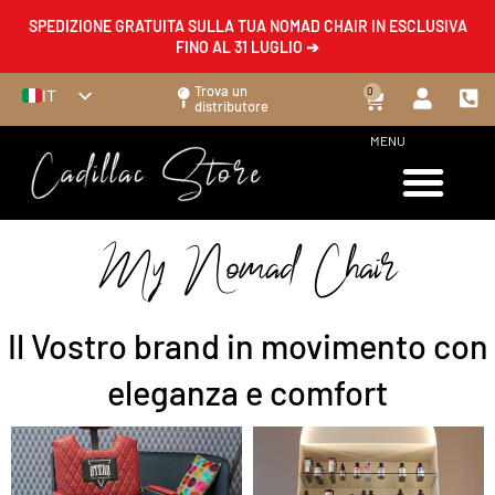
SPEDIZIONE GRATUITA SULLA TUA NOMAD CHAIR IN ESCLUSIVA
FINO AL 31 LUGLIO ➔
Trova un
0
IT
distributore
FR
MENU
EN
ES
DE
My Nomad Chair
Il Vostro brand in movimento con
eleganza e comfort