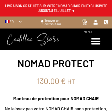
LIVRAISON GRATUITE SUR VOTRE NOMAD CHAIR EN EXCLUSIVITÉ
JUSQU'AU 31 JUILLET ➔
Trouver un
0
FR
distributeur
EN
MENU
ES
DE
IT
NOMAD PROTECT
130.00
€
HT
Manteau de protection pour NOMAD CHAIR
Ne laissez pas votre NOMAD CHAIR sans protection.